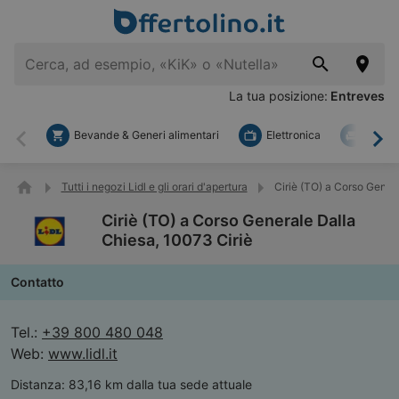
La tua posizione:
Entreves
Bevande & Generi alimentari
Elettronica
Fai d
Indietro
Ava
Tutti i negozi Lidl e gli orari d'apertura
Ciriè (TO) a Corso Gener
Ciriè (TO) a Corso Generale Dalla
Chiesa, 10073 Ciriè
Contatto
Tel.:
+39 800 480 048
Web:
www.lidl.it
Distanza:
83,16 km dalla tua sede attuale