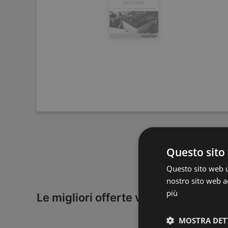
Questo sito 
Questo sito web ut
nostro sito web ac
più
Le migliori offerte vicino a te
MOSTRA DET