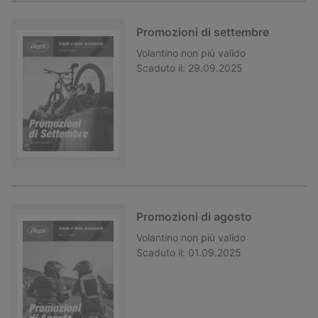
Promozioni di settembre
Volantino
non più valido
Scaduto il:
29.09.2025
Promozioni di agosto
Volantino
non più valido
Scaduto il:
01.09.2025