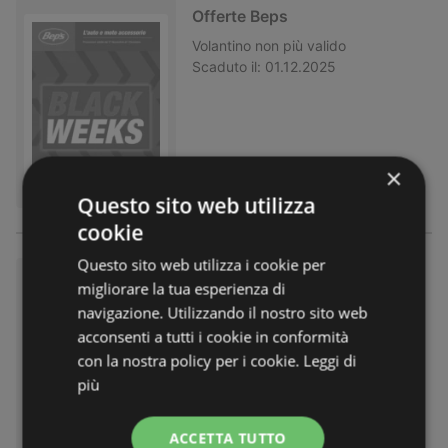
Offerte Beps
Volantino
non più valido
Scaduto il:
01.12.2025
×
Questo sito web utilizza
cookie
Questo sito web utilizza i cookie per
Offerte e promozioni attuali
migliorare la tua esperienza di
Volantino
non più valido
navigazione. Utilizzando il nostro sito web
Scaduto il:
13.11.2025
acconsenti a tutti i cookie in conformità
con la nostra policy per i cookie.
Leggi di
più
ACCETTA TUTTO