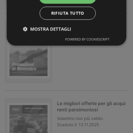
RIFIUTA TUTTO
Offerte Beps
MOSTRA DETTAGLI
Volantino
non più valido
POWERED BY COOKIESCRIPT
Scaduto il:
13.11.2025
Le migliori offerte per gli acqui
renti parsimoniosi
Volantino
non più valido
Scaduto il:
12.11.2025