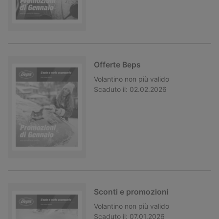
Offerte Beps
Volantino
non più valido
Scaduto il:
02.02.2026
Sconti e promozioni
Volantino
non più valido
Scaduto il:
07.01.2026