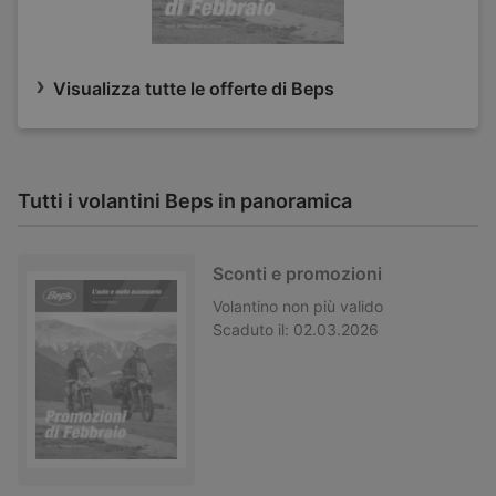
Visualizza tutte le offerte di Beps
Tutti i volantini Beps in panoramica
Sconti e promozioni
Volantino
non più valido
Scaduto il:
02.03.2026