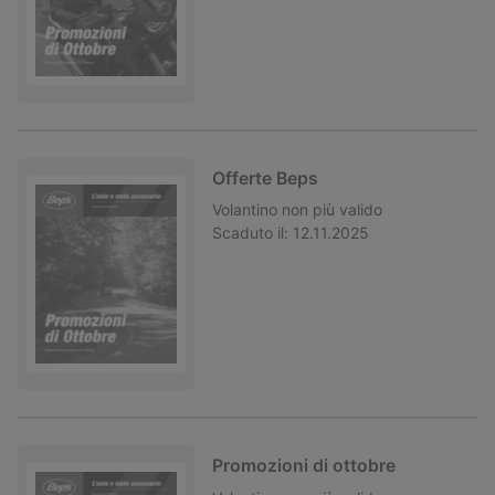
Offerte Beps
Volantino
non più valido
Scaduto il:
12.11.2025
Promozioni di ottobre