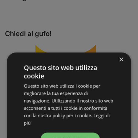
Chiedi al gufo!
×
Questo sito web utilizza
cookie
Questo sito web utilizza i cookie per
migliorare la tua esperienza di
navigazione. Utilizzando il nostro sito web
acconsenti a tutti i cookie in conformità
con la nostra policy per i cookie.
Leggi di
più