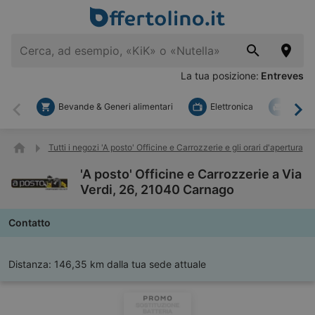
La tua posizione:
Entreves
Bevande & Generi alimentari
Elettronica
Fai d
Indietro
Ava
Tutti i negozi 'A posto' Officine e Carrozzerie e gli orari d'apertura
'A posto' Officine e Carrozzerie a Via
Verdi, 26, 21040 Carnago
Contatto
Distanza:
146,35 km dalla tua sede attuale