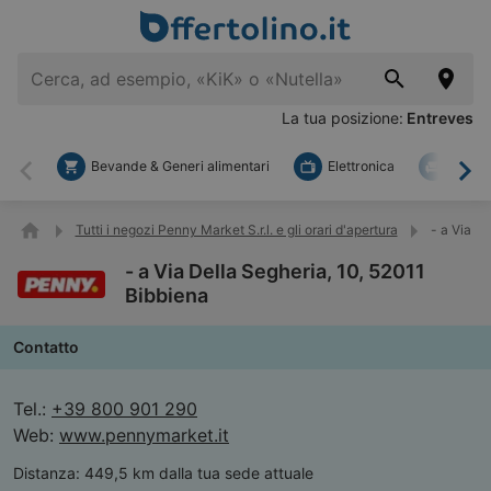
La tua posizione:
Entreves
Bevande & Generi alimentari
Elettronica
Fai d
Indietro
Ava
Tutti i negozi Penny Market S.r.l. e gli orari d'apertura
- a Via D
- a Via Della Segheria, 10, 52011
Bibbiena
Contatto
Tel.:
+39 800 901 290
Web:
www.pennymarket.it
Distanza:
449,5 km dalla tua sede attuale