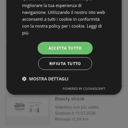
migliorare la tua esperienza di
navigazione. Utilizzando il nostro sito web
acconsenti a tutti i cookie in conformità
con la nostra policy per i cookie.
Leggi di
più
ACCETTA TUTTO
Dr Irena Eris
Volantino
non più valido
RIFIUTA TUTTO
Scaduto il:
19.07.2026
Rimosso:
0,39 km
MOSTRA DETTAGLI
POWERED BY COOKIESCRIPT
Beauty shock
Volantino
non più valido
Scaduto il:
11.07.2026
Rimosso:
0,39 km