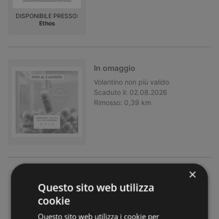
DISPONIBILE PRESSO:
Ethos
In omaggio
Volantino
non più valido
Scaduto il:
02.08.2026
Rimosso:
0,39 km
×
Beauty match
Questo sito web utilizza
Volantino
non più valido
cookie
Scaduto il:
02.08.2026
Rimosso:
0,39 km
Questo sito web utilizza i cookie per