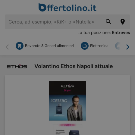
La tua posizione:
Entreves
Bevande & Generi alimentari
Elettronica
Fai d
Indietro
Ava
Volantino Ethos Napoli attuale