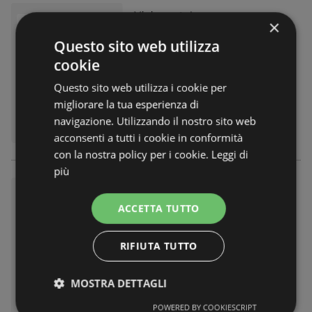
Vicino a te!
×
Volantino
non più valido
Questo sito web utilizza
Scaduto il:
23.11.2025
cookie
Questo sito web utilizza i cookie per
migliorare la tua esperienza di
navigazione. Utilizzando il nostro sito web
acconsenti a tutti i cookie in conformità
con la nostra policy per i cookie.
Leggi di
più
Vicino a te!
ACCETTA TUTTO
Volantino
non più valido
Scaduto il:
09.11.2025
RIFIUTA TUTTO
MOSTRA DETTAGLI
POWERED BY COOKIESCRIPT