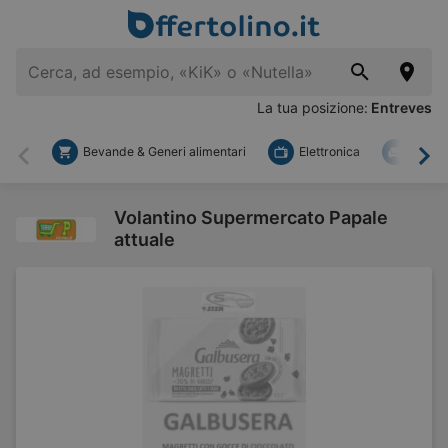
La tua posizione:
Entreves
Bevande & Generi alimentari
Elettronica
Fai d
Indietro
Ava
Volantino Supermercato Papale
attuale