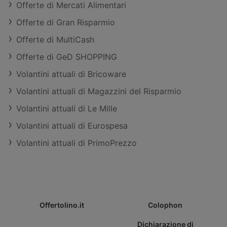
Offerte di Mercati Alimentari
Offerte di Gran Risparmio
Offerte di MultiCash
Offerte di GeD SHOPPING
Volantini attuali di Bricoware
Volantini attuali di Magazzini del Risparmio
Volantini attuali di Le Mille
Volantini attuali di Eurospesa
Volantini attuali di PrimoPrezzo
Offertolino.it
Colophon
Dichiarazione di