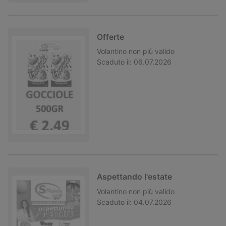
Offerte
Volantino
non più valido
Scaduto il:
06.07.2026
Aspettando l'estate
Volantino
non più valido
Scaduto il:
04.07.2026