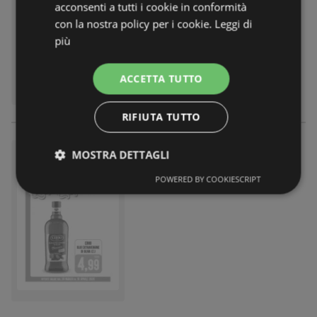
acconsenti a tutti i cookie in conformità
con la nostra policy per i cookie.
Leggi di
più
ACCETTA TUTTO
RIFIUTA TUTTO
Buona pasqua
MOSTRA DETTAGLI
Volantino
non più valido
POWERED BY COOKIESCRIPT
Scaduto il:
18.04.2026