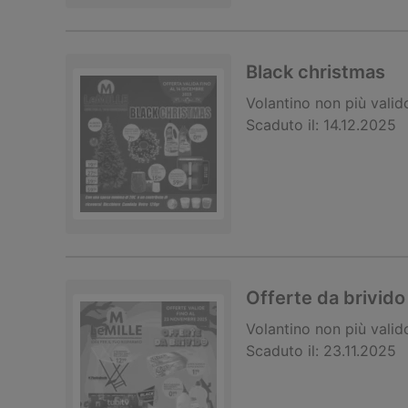
Black christmas
Volantino
non più valid
Scaduto il:
14.12.2025
Offerte da brivido
Volantino
non più valid
Scaduto il:
23.11.2025