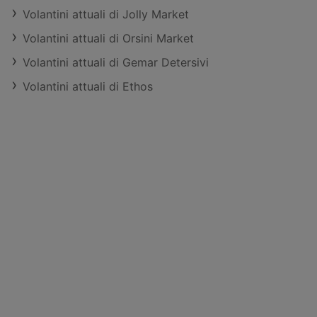
Volantini attuali di Jolly Market
Volantini attuali di Orsini Market
Volantini attuali di Gemar Detersivi
Volantini attuali di Ethos