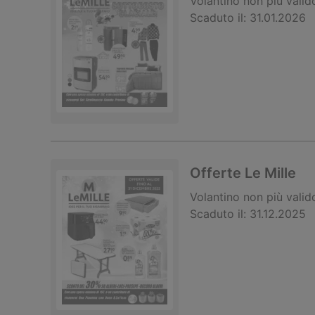
Volantino
non più valid
Scaduto il:
31.01.2026
Offerte Le Mille
Volantino
non più valid
Scaduto il:
31.12.2025