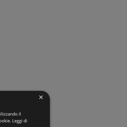
×
ilizzando il
ookie.
Leggi di