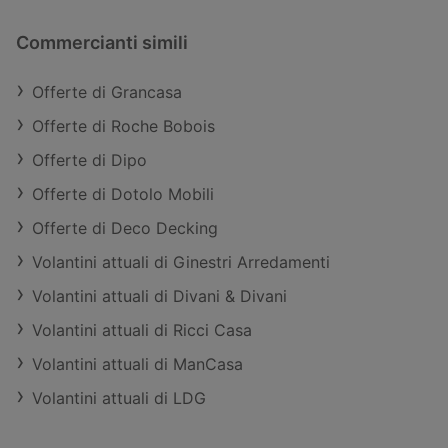
Commercianti simili
Offerte di Grancasa
Offerte di Roche Bobois
Offerte di Dipo
Offerte di Dotolo Mobili
Offerte di Deco Decking
Volantini attuali di Ginestri Arredamenti
Volantini attuali di Divani & Divani
Volantini attuali di Ricci Casa
Volantini attuali di ManCasa
Volantini attuali di LDG