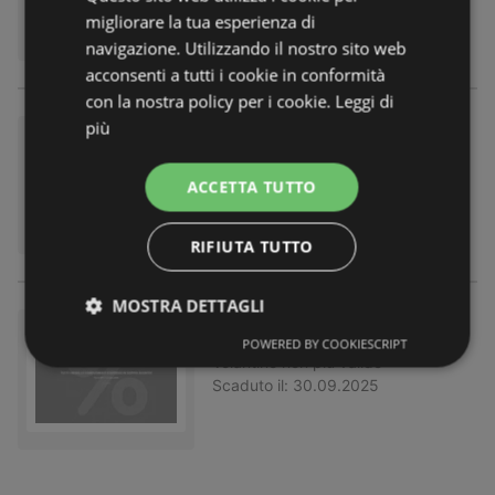
Scaduto il:
05.05.2026
migliorare la tua esperienza di
navigazione. Utilizzando il nostro sito web
acconsenti a tutti i cookie in conformità
con la nostra policy per i cookie.
Leggi di
più
70%
Volantino
non più valido
ACCETTA TUTTO
Scaduto il:
03.12.2025
RIFIUTA TUTTO
MOSTRA DETTAGLI
50%
POWERED BY COOKIESCRIPT
Volantino
non più valido
Scaduto il:
30.09.2025