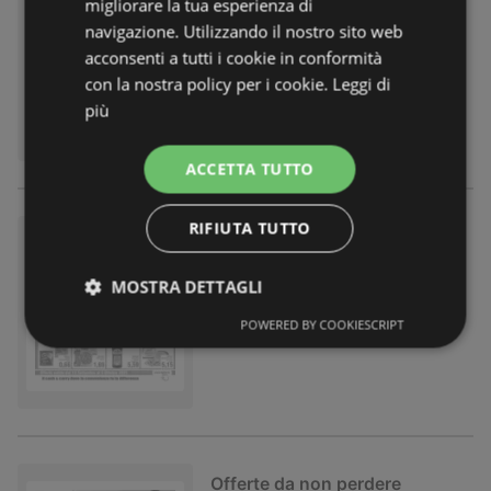
migliorare la tua esperienza di
Volantino
non più valido
navigazione. Utilizzando il nostro sito web
Scaduto il:
26.10.2025
acconsenti a tutti i cookie in conformità
con la nostra policy per i cookie.
Leggi di
più
ACCETTA TUTTO
RIFIUTA TUTTO
Comincia la scuola... continua
no gli sconti!
MOSTRA DETTAGLI
Volantino
non più valido
Scaduto il:
05.10.2025
POWERED BY COOKIESCRIPT
Offerte da non perdere