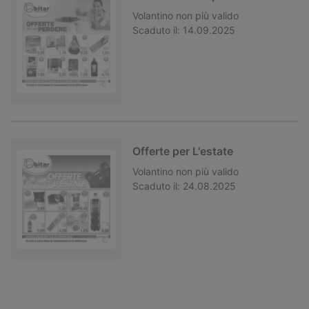
Volantino
non più valido
Scaduto il:
14.09.2025
Offerte per L'estate
Volantino
non più valido
Scaduto il:
24.08.2025