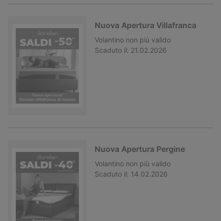
Nuova Apertura Villafranca
Volantino
non più valido
Scaduto il:
21.02.2026
Nuova Apertura Pergine
Volantino
non più valido
Scaduto il:
14.02.2026