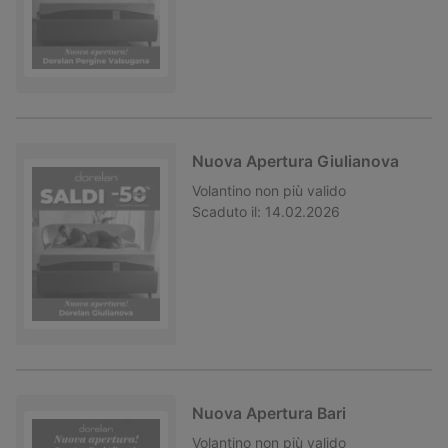
Nuova Apertura Giulianova
Volantino
non più valido
Scaduto il:
14.02.2026
Nuova Apertura Bari
Volantino
non più valido