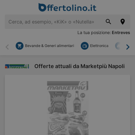
La tua posizione:
Entreves
Bevande & Generi alimentari
Elettronica
Fai d
Indietro
Ava
Offerte attuali da Marketpiù Napoli