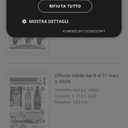
Scaduto il:
04.04.2026
RIFIUTA TUTTO
Rimosso:
1,85 km
MOSTRA DETTAGLI
POWERED BY COOKIESCRIPT
Offerte valide dal 9 al 21 marz
o 2026
Volantino
non più valido
Scaduto il:
21.03.2026
Rimosso:
1,85 km