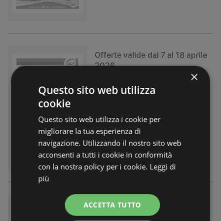
Offerte valide dal 7 al 18 aprile
2026
×
Volantino
non più valido
Questo sito web utilizza
Scaduto il:
18.04.2026
cookie
Rimosso:
1,85 km
Questo sito web utilizza i cookie per
migliorare la tua esperienza di
navigazione. Utilizzando il nostro sito web
acconsenti a tutti i cookie in conformità
con la nostra policy per i cookie.
Leggi di
più
Buona Pasqua
ACCETTA TUTTO
Volantino
non più valido