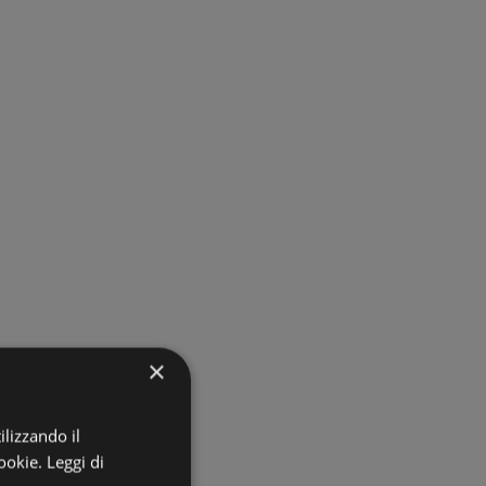
×
ilizzando il
ookie.
Leggi di