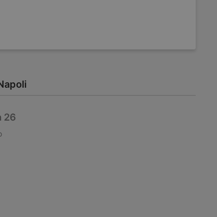
 Napoli
a 26
o