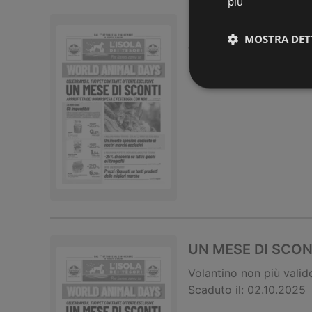
più
UN MESE DI SCON
MOSTRA DET
Volantino
non più valid
Scaduto il:
02.11.2025
UN MESE DI SCON
Volantino
non più valid
Scaduto il:
02.10.2025