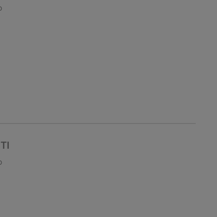
o
TI
o