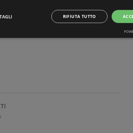
TI
TAGLI
RIFIUTA TUTTO
ACC
o
POWE
TI
o