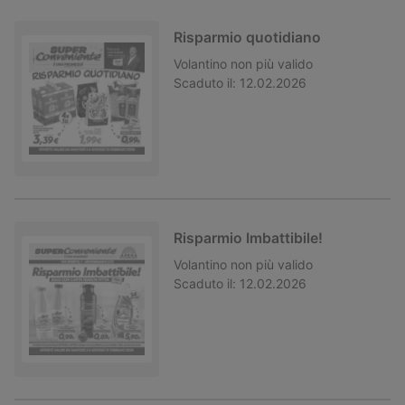
Risparmio quotidiano
Volantino
non più valido
Scaduto il:
12.02.2026
Risparmio Imbattibile!
Volantino
non più valido
Scaduto il:
12.02.2026