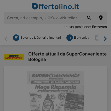
La tua posizione:
Entreves
Bevande & Generi alimentari
Elettronica
Fai d
Indietro
Ava
Offerte attuali da SuperConveniente
Bologna