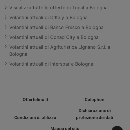
Visualizza tutte le offerte di Tocal a Bologna
Volantini attuali di D'Italy a Bologna
Volantini attuali di Banco Fresco a Bologna
Volantini attuali di Conad City a Bologna
Volantini attuali di Agrituristica Lignano S.r.l. a
Bologna
Volantini attuali di Interspar a Bologna
Offertolino.it
Colophon
Dichiarazione di
Condizioni di utilizzo
protezione dei dati
Mappa del sito