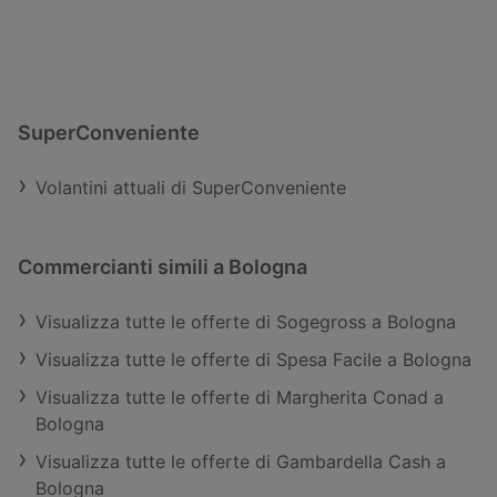
SuperConveniente
Volantini attuali di SuperConveniente
Commercianti simili a Bologna
Visualizza tutte le offerte di Sogegross a Bologna
Visualizza tutte le offerte di Spesa Facile a Bologna
Visualizza tutte le offerte di Margherita Conad a
Bologna
Visualizza tutte le offerte di Gambardella Cash a
Bologna