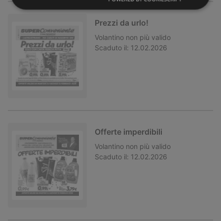
Prezzi da urlo!
Volantino
non più valido
Scaduto il:
12.02.2026
Offerte imperdibili
Volantino
non più valido
Scaduto il:
12.02.2026