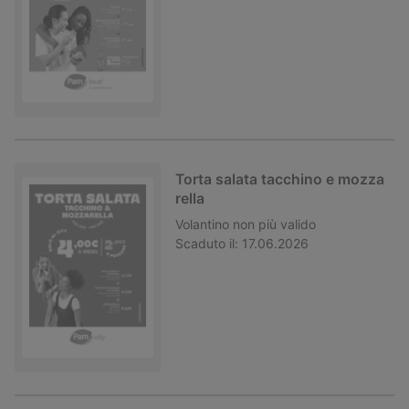
Torta salata tacchino e mozza
rella
Volantino
non più valido
Scaduto il:
17.06.2026