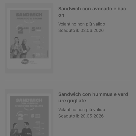
Sandwich con avocado e bac
on
Volantino
non più valido
Scaduto il:
02.06.2026
Sandwich con hummus e verd
ure grigliate
Volantino
non più valido
Scaduto il:
20.05.2026