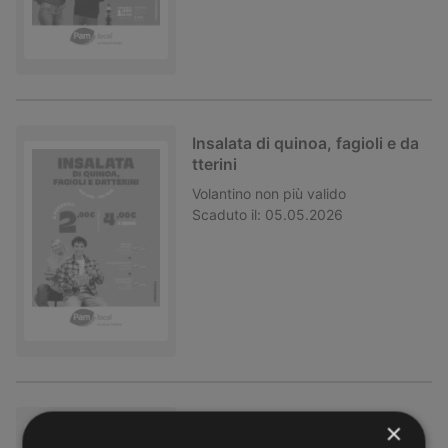
Insalata di quinoa, fagioli e da
tterini
Volantino
non più valido
Scaduto il:
05.05.2026
Protein pasta 100% energia!
×