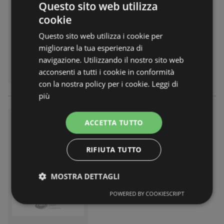
Volantino
non più valido
Questo sito web utilizza
Scaduto il:
30.04.2026
cookie
Questo sito web utilizza i cookie per
migliorare la tua esperienza di
navigazione. Utilizzando il nostro sito web
acconsenti a tutti i cookie in conformità
con la nostra policy per i cookie.
Leggi di
più
Colazione da Campioni
ACCETTA TUTTO
Volantino
non più valido
Scaduto il:
25.02.2026
RIFIUTA TUTTO
MOSTRA DETTAGLI
POWERED BY COOKIESCRIPT