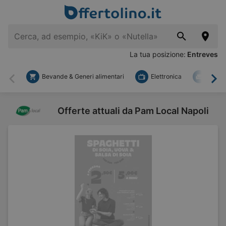
La tua posizione:
Entreves
Bevande & Generi alimentari
Elettronica
Fai d
Indietro
Ava
Offerte attuali da Pam Local Napoli