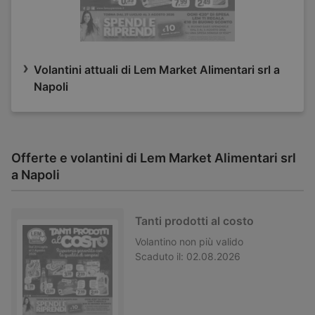
Volantini attuali di Lem Market Alimentari srl a
Napoli
Offerte e volantini di Lem Market Alimentari srl
a Napoli
Tanti prodotti al costo
Volantino
non più valido
Scaduto il:
02.08.2026