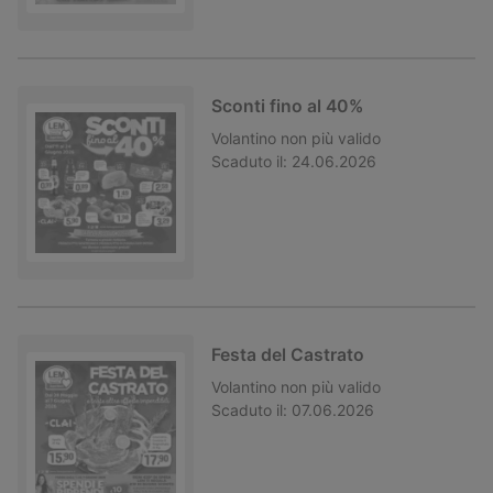
Sconti fino al 40%
Volantino
non più valido
Scaduto il:
24.06.2026
Festa del Castrato
Volantino
non più valido
Scaduto il:
07.06.2026