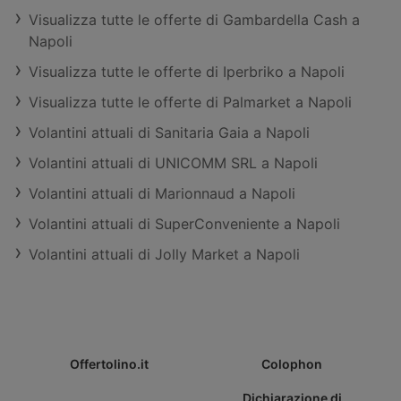
Visualizza tutte le offerte di Gambardella Cash a
Napoli
Visualizza tutte le offerte di Iperbriko a Napoli
Visualizza tutte le offerte di Palmarket a Napoli
Volantini attuali di Sanitaria Gaia a Napoli
Volantini attuali di UNICOMM SRL a Napoli
Volantini attuali di Marionnaud a Napoli
Volantini attuali di SuperConveniente a Napoli
Volantini attuali di Jolly Market a Napoli
Offertolino.it
Colophon
Dichiarazione di