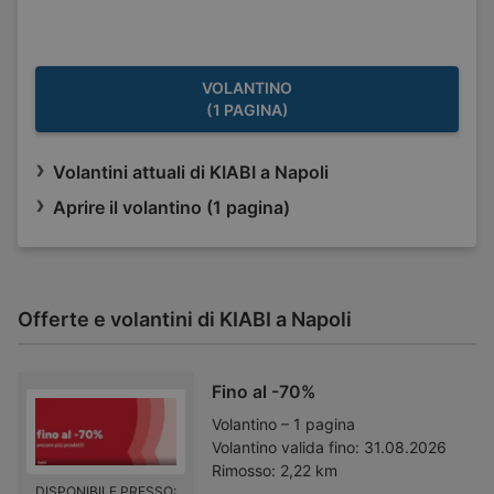
VOLANTINO
(1 PAGINA)
Volantini attuali di KIABI a Napoli
Aprire il volantino (1 pagina)
Offerte e volantini di KIABI a Napoli
Fino al -70%
Volantino – 1 pagina
Volantino valida fino:
31.08.2026
Rimosso:
2,22 km
DISPONIBILE PRESSO: