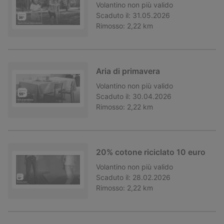
Volantino
non più valido
Scaduto il:
31.05.2026
Rimosso:
2,22 km
Aria di primavera
Volantino
non più valido
Scaduto il:
30.04.2026
Rimosso:
2,22 km
20% cotone riciclato 10 euro
Volantino
non più valido
Scaduto il:
28.02.2026
Rimosso:
2,22 km