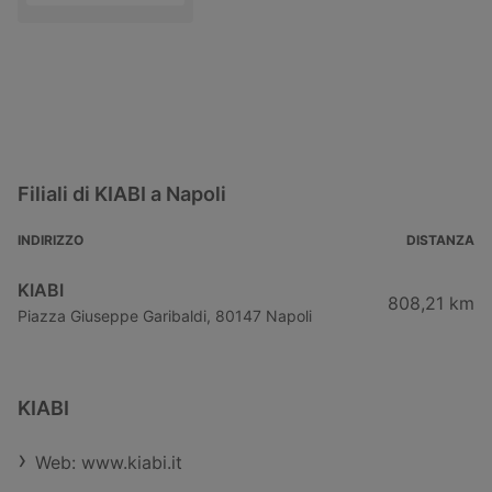
Filiali di KIABI a Napoli
INDIRIZZO
DISTANZA
KIABI
808,21 km
Piazza Giuseppe Garibaldi, 80147 Napoli
KIABI
Web: www.kiabi.it