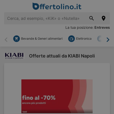
La tua posizione:
Entreves
Bevande & Generi alimentari
Elettronica
Fai d
Indietro
Ava
Offerte attuali da KIABI Napoli