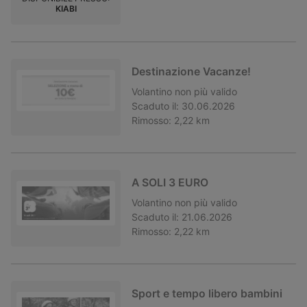
KIABI
Destinazione Vacanze!
Volantino
non più valido
Scaduto il:
30.06.2026
Rimosso:
2,22 km
A SOLI 3 EURO
Volantino
non più valido
Scaduto il:
21.06.2026
Rimosso:
2,22 km
Sport e tempo libero bambini