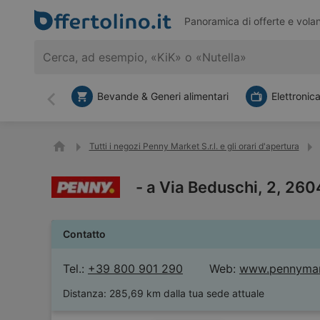
Panoramica di offerte e volan
Bevande & Generi alimentari
Elettronic
Indietro
Tutti i negozi Penny Market S.r.l. e gli orari d'apertura
- a Via Beduschi, 2, 26
Contatto
Tel.:
+39 800 901 290
Web:
www.pennymark
Distanza:
285,69 km dalla tua sede attuale