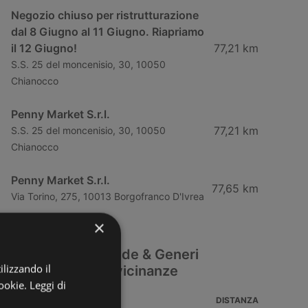
Negozio chiuso per ristrutturazione
dal 8 Giugno al 11 Giugno. Riapriamo
il 12 Giugno!
77,21 km
S.S. 25 del moncenisio, 30, 10050
Chianocco
Penny Market S.r.l.
77,21 km
S.S. 25 del moncenisio, 30, 10050
Chianocco
Penny Market S.r.l.
77,65 km
Via Torino, 275, 10013 Borgofranco D'Ivrea
×
Altre filiali Bevande & Generi
ilizzando il
alimentari nelle vicinanze
ookie.
Leggi di
INDIRIZZO
DISTANZA