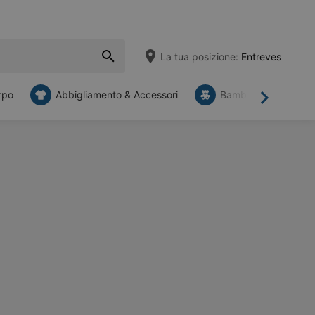
La tua posizione:
Entreves
rpo
Abbigliamento & Accessori
Bambini
Mob
Avanti