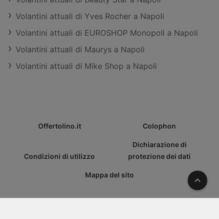
Volantini attuali di Yves Rocher a Napoli
Volantini attuali di EUROSHOP Monopoli a Napoli
Volantini attuali di Maurys a Napoli
Volantini attuali di Mike Shop a Napoli
Offertolino.it
Colophon
Dichiarazione di
Condizioni di utilizzo
protezione dei dati
Mappa del sito
Verso 