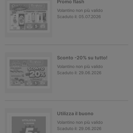
Promo flash
Volantino
non più valido
Scaduto il:
05.07.2026
Sconto -20% su tutto!
Volantino
non più valido
Scaduto il:
29.06.2026
Utilizza il buono
Volantino
non più valido
Scaduto il:
29.06.2026