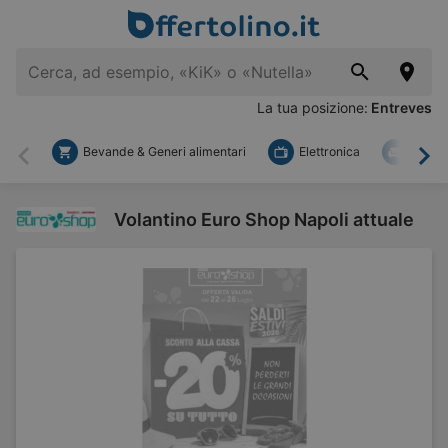
La tua posizione:
Entreves
Bevande & Generi alimentari
Elettronica
Fai d
Indietro
Ava
Volantino Euro Shop Napoli attuale