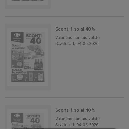
Sconti fino al 40%
Volantino
non più valido
Scaduto il:
04.05.2026
Sconti fino al 40%
Volantino
non più valido
Scaduto il:
04.05.2026