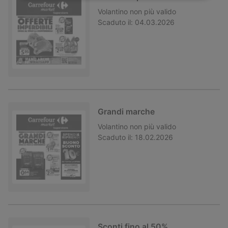
Volantino
non più valido
Scaduto il:
04.03.2026
Grandi marche
Volantino
non più valido
Scaduto il:
18.02.2026
Sconti fino al 50%