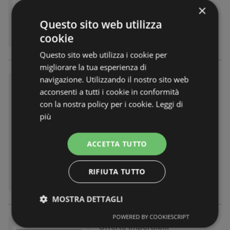
×
Questo sito web utilizza
cookie
Questo sito web utilizza i cookie per
migliorare la tua esperienza di
navigazione. Utilizzando il nostro sito web
Punti Sprint Payback
acconsenti a tutti i cookie in conformità
Volantino
non più valido
con la nostra policy per i cookie.
Leggi di
Scaduto il:
04.05.2026
più
ACCETTA TUTTO
RIFIUTA TUTTO
MOSTRA DETTAGLI
POWERED BY COOKIESCRIPT
Offerte imperdibili