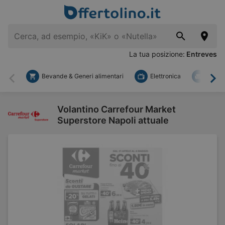
La tua posizione:
Entreves
Bevande & Generi alimentari
Elettronica
Fai d
Indietro
Ava
Volantino Carrefour Market
Superstore Napoli attuale