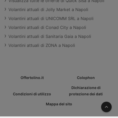
Visualizza tutte le offerte di Quick Sisa a Napoli
Volantini attuali di Jolly Market a Napoli
Volantini attuali di UNICOMM SRL a Napoli
Volantini attuali di Conad City a Napoli
Volantini attuali di Sanitaria Gaia a Napoli
Volantini attuali di ZONA a Napoli
Offertolino.it
Colophon
Dichiarazione di
Condizioni di utilizzo
protezione dei dati
Mappa del sito
Verso 