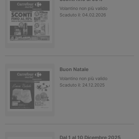
Volantino
non più valido
Scaduto il:
04.02.2026
Buon Natale
Volantino
non più valido
Scaduto il:
24.12.2025
Dal 1 al 10 Dicembre 2025