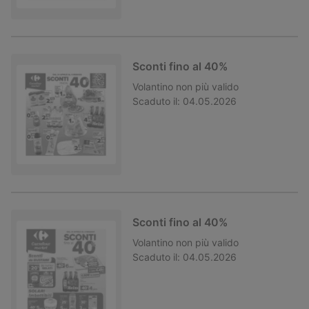
Sconti fino al 40%
Volantino
non più valido
Scaduto il:
04.05.2026
Sconti fino al 40%
Volantino
non più valido
Scaduto il:
04.05.2026