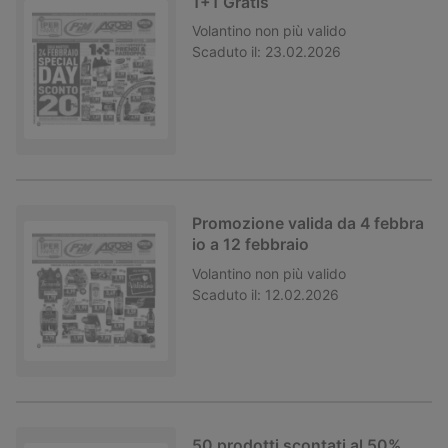
1+1 Gratis
Volantino
non più valido
Scaduto il:
23.02.2026
Promozione valida da 4 febbra
io a 12 febbraio
Volantino
non più valido
Scaduto il:
12.02.2026
50 prodotti scontati al 50%