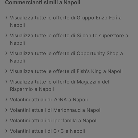
Commercianti simili a Napoli
Visualizza tutte le offerte di Gruppo Enzo Ferì a
Napoli
Visualizza tutte le offerte di Si con te superstore a
Napoli
Visualizza tutte le offerte di Opportunity Shop a
Napoli
Visualizza tutte le offerte di Fish's King a Napoli
Visualizza tutte le offerte di Magazzini del
Risparmio a Napoli
Volantini attuali di ZONA a Napoli
Volantini attuali di Marionnaud a Napoli
Volantini attuali di Iperfamila a Napoli
Volantini attuali di C+C a Napoli