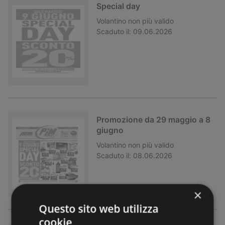
Special day
Volantino
non più valido
Scaduto il:
09.06.2026
Promozione da 29 maggio a 8
giugno
Volantino
non più valido
Scaduto il:
08.06.2026
×
Questo sito web utilizza
cookie