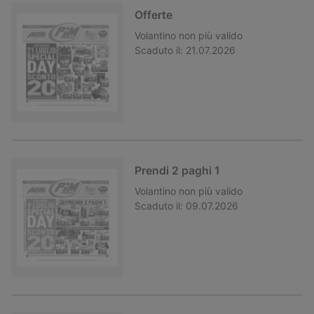
Offerte
Volantino
non più valido
Scaduto il:
21.07.2026
Prendi 2 paghi 1
Volantino
non più valido
Scaduto il:
09.07.2026