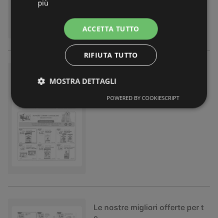
più
ACCETTA TUTTO
RIFIUTA TUTTO
Affari esclusivi
MOSTRA DETTAGLI
Volantino
non più valido
Scaduto il:
29.06.2026
POWERED BY COOKIESCRIPT
Le nostre migliori offerte per t
e