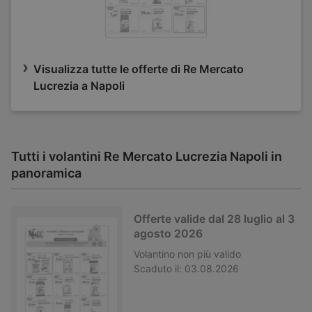
Visualizza tutte le offerte di Re Mercato
Lucrezia a Napoli
Tutti i volantini Re Mercato Lucrezia Napoli in
panoramica
Offerte valide dal 28 luglio al 3
agosto 2026
Volantino
non più valido
Scaduto il:
03.08.2026