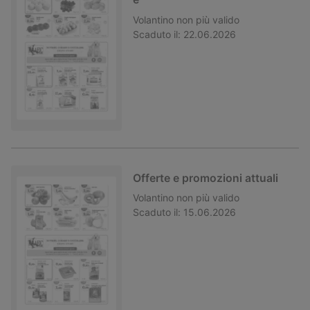
Volantino
non più valido
Scaduto il:
22.06.2026
Offerte e promozioni attuali
Volantino
non più valido
Scaduto il:
15.06.2026