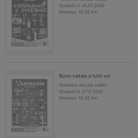
Scaduto il:
24.01.2026
Rimosso:
16,05 km
Buon natale a tutti voi
Volantino
non più valido
Scaduto il:
27.12.2025
Rimosso:
16,05 km