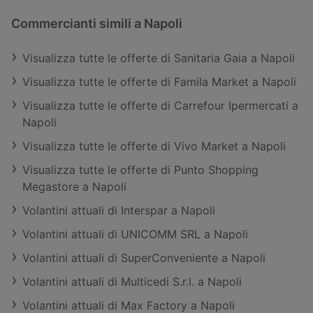
Commercianti simili a Napoli
Visualizza tutte le offerte di Sanitaria Gaia a Napoli
Visualizza tutte le offerte di Famila Market a Napoli
Visualizza tutte le offerte di Carrefour Ipermercati a
Napoli
Visualizza tutte le offerte di Vivo Market a Napoli
Visualizza tutte le offerte di Punto Shopping
Megastore a Napoli
Volantini attuali di Interspar a Napoli
Volantini attuali di UNICOMM SRL a Napoli
Volantini attuali di SuperConveniente a Napoli
Volantini attuali di Multicedi S.r.l. a Napoli
Volantini attuali di Max Factory a Napoli