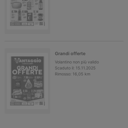
Grandi offerte
Volantino
non più valido
Scaduto il:
15.11.2025
Rimosso:
16,05 km