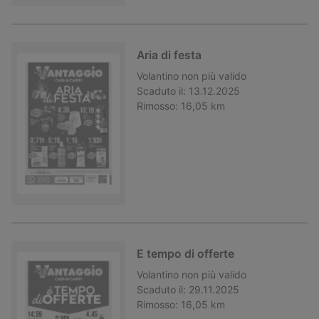
Aria di festa
Volantino
non più valido
Scaduto il:
13.12.2025
Rimosso:
16,05 km
E tempo di offerte
Volantino
non più valido
Scaduto il:
29.11.2025
Rimosso:
16,05 km