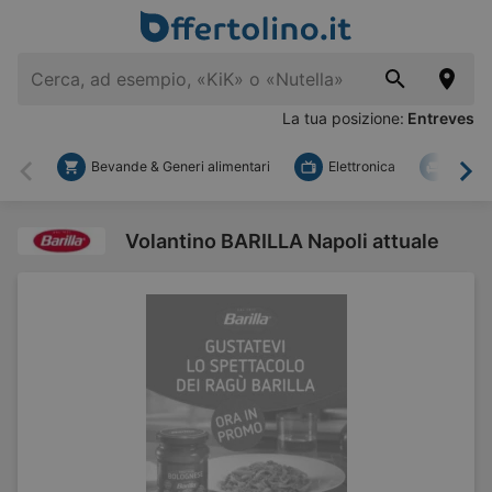
La tua posizione:
Entreves
Bevande & Generi alimentari
Elettronica
Fai d
Indietro
Ava
Volantino BARILLA Napoli attuale