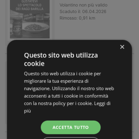
Volantino
non più valido
Scaduto il:
06.04.2026
Rimosso:
0,91 km
×
Questo sito web utilizza
cookie
Gustatevi lo spettacolo dei ra
Questo sito web utilizza i cookie per
gù Barilla
migliorare la tua esperienza di
Volantino
non più valido
navigazione. Utilizzando il nostro sito web
Scaduto il:
06.04.2026
acconsenti a tutti i cookie in conformità
Rimosso:
0,91 km
con la nostra policy per i cookie.
Leggi di
più
ACCETTA TUTTO