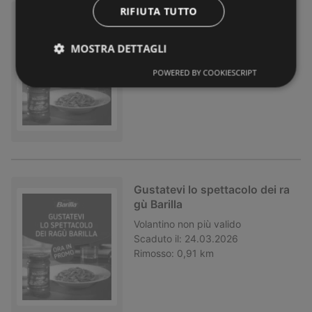
RIFIUTA TUTTO
Gustatevi lo spettacolo dei ra
gù Barilla
MOSTRA DETTAGLI
Volantino
non più valido
Scaduto il:
25.03.2026
POWERED BY COOKIESCRIPT
Rimosso:
0,91 km
Gustatevi lo spettacolo dei ra
gù Barilla
Volantino
non più valido
Scaduto il:
24.03.2026
Rimosso:
0,91 km