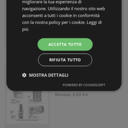
migliorare la tua esperienza di
Volantino
non più valido
navigazione. Utilizzando il nostro sito web
Scaduto il:
03.05.2026
Rimosso:
6,82 km
acconsenti a tutti i cookie in conformità
con la nostra policy per i cookie.
Leggi di
più
ACCETTA TUTTO
RIFIUTA TUTTO
Qualita che stupisce a prezzi i
mperdibili!
MOSTRA DETTAGLI
Volantino
non più valido
POWERED BY COOKIESCRIPT
Scaduto il:
19.04.2026
Rimosso:
6,82 km