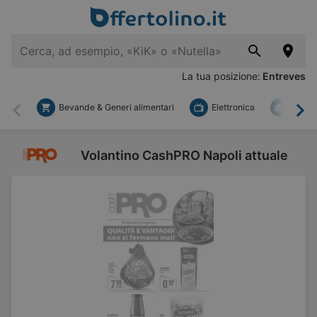
La tua posizione:
Entreves
Bevande & Generi alimentari
Elettronica
Fai d
Indietro
Ava
Volantino CashPRO Napoli attuale