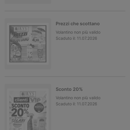
Prezzi che scottano
Volantino
non più valido
Scaduto il:
11.07.2026
Sconto 20%
Volantino
non più valido
Scaduto il:
11.07.2026