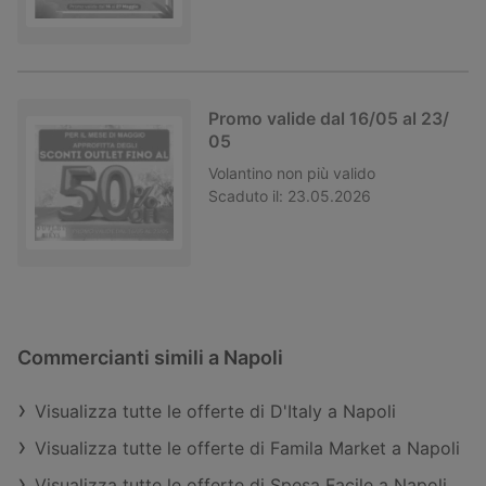
Promo valide dal 16/05 al 23/
05
Volantino
non più valido
Scaduto il:
23.05.2026
Commercianti simili a Napoli
Visualizza tutte le offerte di D'Italy a Napoli
Visualizza tutte le offerte di Famila Market a Napoli
Visualizza tutte le offerte di Spesa Facile a Napoli