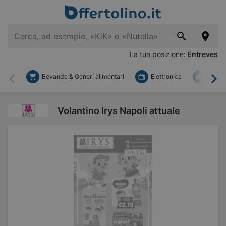
La tua posizione:
Entreves
Bevande & Generi alimentari
Elettronica
Fai d
Indietro
Ava
Volantino Irys Napoli attuale