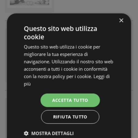
×
Questo sito web utilizza
Offerte valide dal 15 al 27 giug
cookie
no
Questo sito web utilizza i cookie per
Volantino
non più valido
migliorare la tua esperienza di
Scaduto il:
27.06.2026
navigazione. Utilizzando il nostro sito web
acconsenti a tutti i cookie in conformità
con la nostra policy per i cookie.
Leggi di
più
ACCETTA TUTTO
Promo valide dall'11 al 24 giug
no
RIFIUTA TUTTO
Volantino
non più valido
Scaduto il:
24.06.2026
MOSTRA DETTAGLI