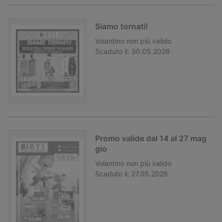
Siamo tornati!
Volantino
non più valido
Scaduto il:
30.05.2026
Promo valide dal 14 al 27 mag
gio
Volantino
non più valido
Scaduto il:
27.05.2026