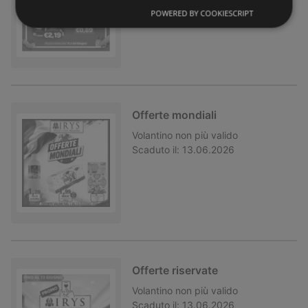
POWERED BY COOKIESCRIPT
Offerte mondiali
Volantino
non più valido
Scaduto il:
13.06.2026
Offerte riservate
Volantino
non più valido
Scaduto il:
13.06.2026