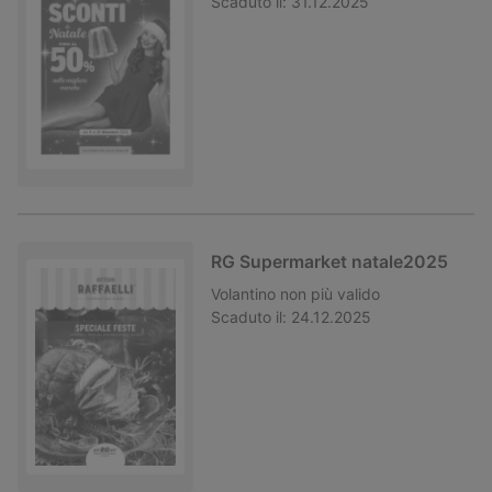
Scaduto il:
31.12.2025
RG Supermarket natale2025
Volantino
non più valido
Scaduto il:
24.12.2025