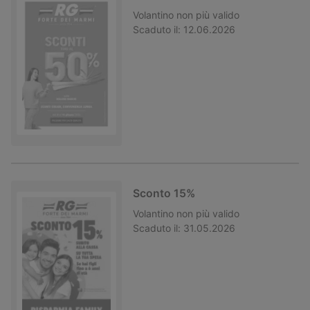
Volantino
non più valido
Scaduto il:
12.06.2026
Sconto 15%
Volantino
non più valido
Scaduto il:
31.05.2026