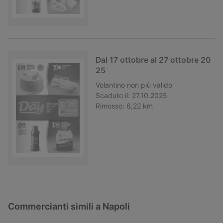
Dal 17 ottobre al 27 ottobre 20
25
Volantino
non più valido
Scaduto il:
27.10.2025
Rimosso:
6,22 km
Commercianti simili a Napoli