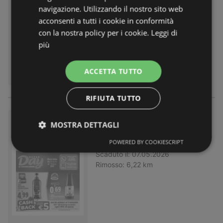
Volantino
non più valido
navigazione. Utilizzando il nostro sito web
Scaduto il:
18.05.2026
acconsenti a tutti i cookie in conformità
Rimosso:
6,22 km
con la nostra policy per i cookie.
Leggi di
più
ACCETTA TUTTO
RIFIUTA TUTTO
Offerte Valide dal 28 Aprile al
MOSTRA DETTAGLI
7 Maggio 2026
POWERED BY COOKIESCRIPT
Volantino
non più valido
Scaduto il:
07.05.2026
Rimosso:
6,22 km