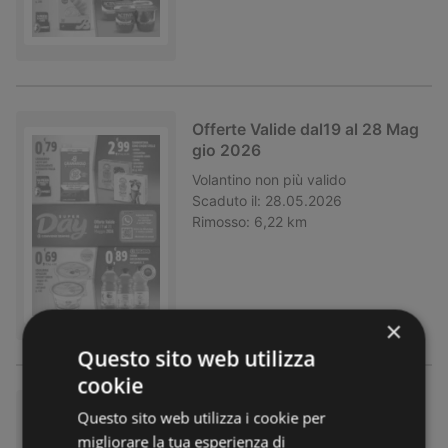
Offerte Valide dal19 al 28 Mag
gio 2026
Volantino
non più valido
Scaduto il:
28.05.2026
Rimosso:
6,22 km
×
Questo sito web utilizza
cookie
Offerte valide dal 8 al 18 magg
Questo sito web utilizza i cookie per
io 2026
migliorare la tua esperienza di