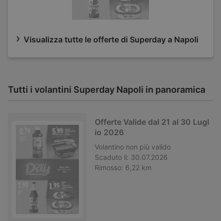
Visualizza tutte le offerte di Superday a Napoli
Tutti i volantini Superday Napoli in panoramica
Offerte Valide dal 21 al 30 Lugl
io 2026
Volantino
non più valido
Scaduto il:
30.07.2026
Rimosso:
6,22 km