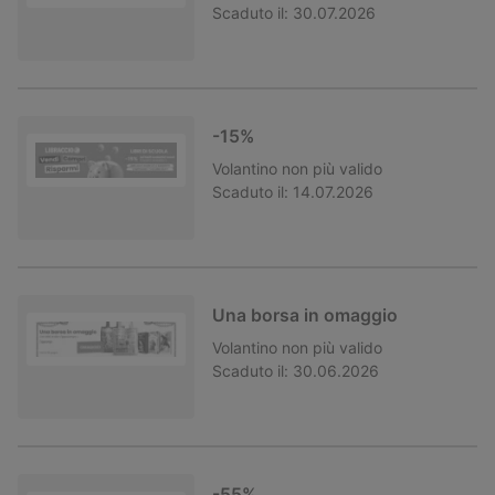
Scaduto il:
30.07.2026
-15%
Volantino
non più valido
Scaduto il:
14.07.2026
Una borsa in omaggio
Volantino
non più valido
Scaduto il:
30.06.2026
-55%