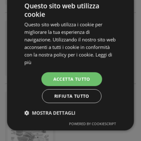
Questo sito web utilizza
cookie
Questo sito web utilizza i cookie per
Eccomi Plus
migliorare la tua esperienza di
Volantino
non più valido
navigazione. Utilizzando il nostro sito web
Scaduto il:
15.07.2026
acconsenti a tutti i cookie in conformità
con la nostra policy per i cookie.
Leggi di
più
ACCETTA TUTTO
RIFIUTA TUTTO
Coal il market
Volantino
non più valido
MOSTRA DETTAGLI
Scaduto il:
15.07.2026
POWERED BY COOKIESCRIPT