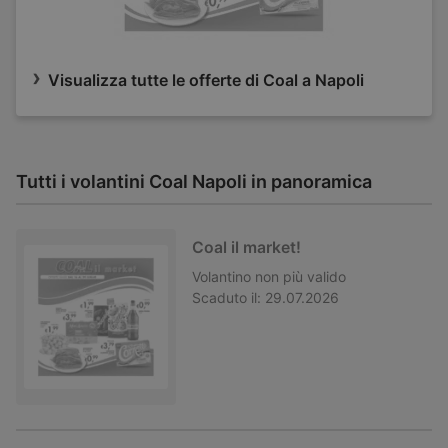
Visualizza tutte le offerte di Coal a Napoli
Tutti i volantini Coal Napoli in panoramica
Coal il market!
Volantino
non più valido
Scaduto il:
29.07.2026