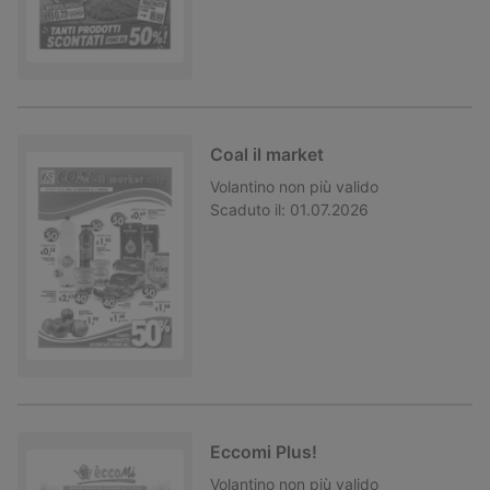
Coal il market
Volantino
non più valido
Scaduto il:
01.07.2026
Eccomi Plus!
Volantino
non più valido