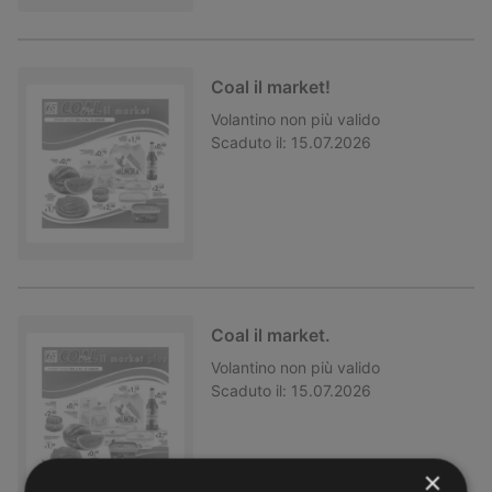
Coal il market!
Volantino
non più valido
Scaduto il:
15.07.2026
Coal il market.
Volantino
non più valido
Scaduto il:
15.07.2026
×