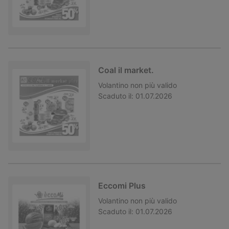
Coal il market.
Volantino
non più valido
Scaduto il:
01.07.2026
Eccomi Plus
Volantino
non più valido
Scaduto il:
01.07.2026