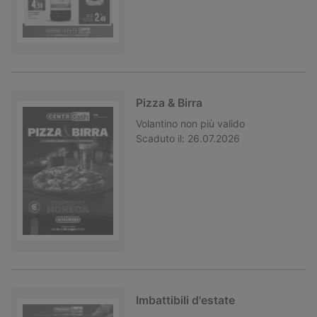
Pizza & Birra
Volantino
non più valido
Scaduto il:
26.07.2026
Imbattibili d'estate