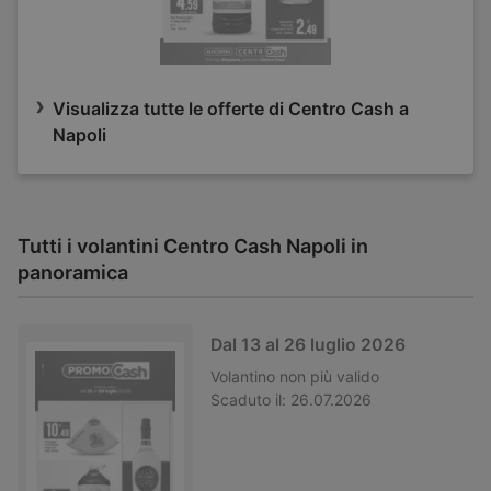
Visualizza tutte le offerte di Centro Cash a
Napoli
Tutti i volantini Centro Cash Napoli in
panoramica
Dal 13 al 26 luglio 2026
Volantino
non più valido
Scaduto il:
26.07.2026