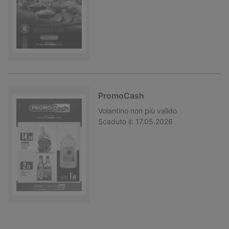
PromoCash
Volantino
non più valido
Scaduto il:
17.05.2026