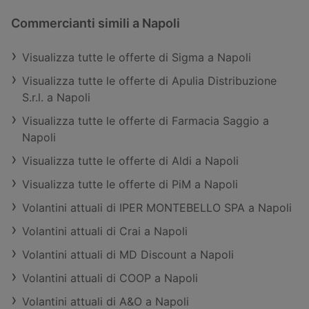
Commercianti simili a Napoli
Visualizza tutte le offerte di Sigma a Napoli
Visualizza tutte le offerte di Apulia Distribuzione
S.r.l. a Napoli
Visualizza tutte le offerte di Farmacia Saggio a
Napoli
Visualizza tutte le offerte di Aldi a Napoli
Visualizza tutte le offerte di PiM a Napoli
Volantini attuali di IPER MONTEBELLO SPA a Napoli
Volantini attuali di Crai a Napoli
Volantini attuali di MD Discount a Napoli
Volantini attuali di COOP a Napoli
Volantini attuali di A&O a Napoli