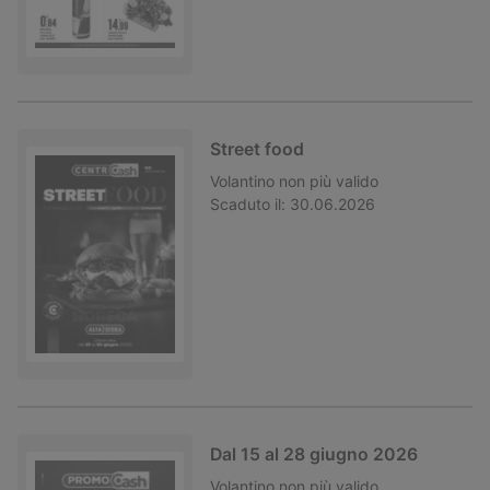
Street food
Volantino
non più valido
Scaduto il:
30.06.2026
Dal 15 al 28 giugno 2026
Volantino
non più valido