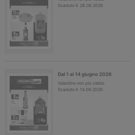
Scaduto il:
28.06.2026
Dal 1 al 14 giugno 2026
Volantino
non più valido
Scaduto il:
14.06.2026