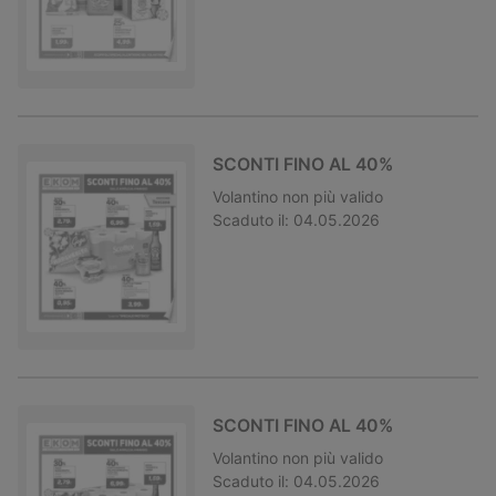
SCONTI FINO AL 40%
Volantino
non più valido
Scaduto il:
04.05.2026
SCONTI FINO AL 40%
Volantino
non più valido
Scaduto il:
04.05.2026