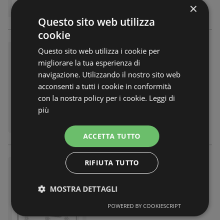
×
Questo sito web utilizza
cookie
Questo sito web utilizza i cookie per
A TUTTA CONVENIENZA
migliorare la tua esperienza di
Volantino
non più valido
navigazione. Utilizzando il nostro sito web
Scaduto il:
01.06.2026
acconsenti a tutti i cookie in conformità
con la nostra policy per i cookie.
Leggi di
più
ACCETTA TUTTO
RIFIUTA TUTTO
A TUTTA CONVENIENZA
Volantino
non più valido
MOSTRA DETTAGLI
Scaduto il:
01.06.2026
POWERED BY COOKIESCRIPT