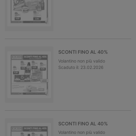
SCONTI FINO AL 40%
Volantino
non più valido
Scaduto il:
23.02.2026
SCONTI FINO AL 40%
Volantino
non più valido