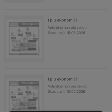
I piu ekonomici
Volantino
non più valido
Scaduto il:
15.06.2026
I piu ekonomici
Volantino
non più valido
Scaduto il:
15.06.2026