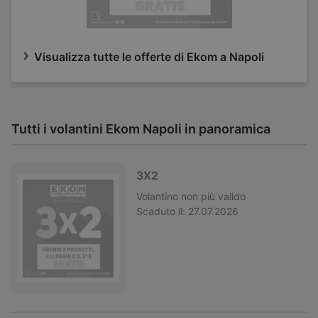
Visualizza tutte le offerte di Ekom a Napoli
Tutti i volantini Ekom Napoli in panoramica
3X2
Volantino
non più valido
Scaduto il:
27.07.2026