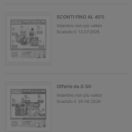
SCONTI FINO AL 40%
Volantino
non più valido
Scaduto il:
13.07.2026
Offerte da 0.50
Volantino
non più valido
Scaduto il:
29.06.2026