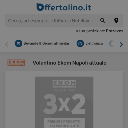
La tua posizione:
Entreves
Bevande & Generi alimentari
Elettronica
Fai d
Indietro
Ava
Volantino Ekom Napoli attuale