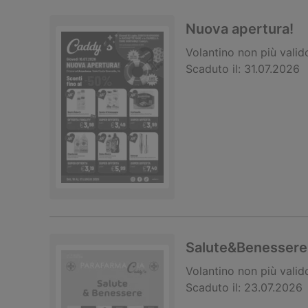
Nuova apertura!
Volantino
non più valid
Scaduto il:
31.07.2026
Salute&Benessere
Volantino
non più valid
Scaduto il:
23.07.2026