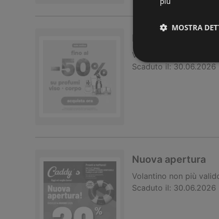
più
MOSTRA DET
Fino al -50%
Volantino
non più valid
Scaduto il:
30.06.2026
Nuova apertura
Volantino
non più valid
Scaduto il:
30.06.2026