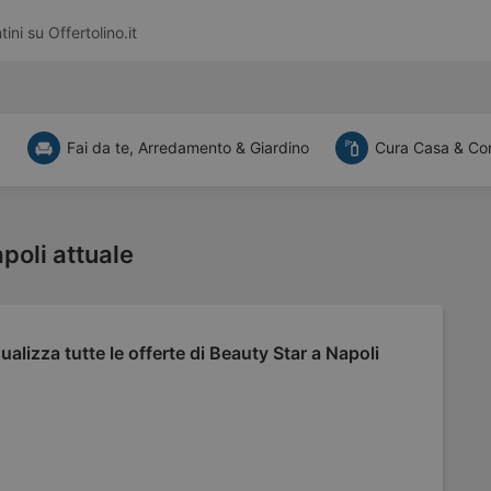
tini su
Offertolino.it
a
Fai da te, Arredamento & Giardino
Cura Casa & Co
poli attuale
ualizza tutte le offerte di Beauty Star a Napoli