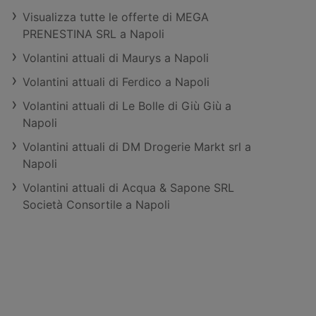
Visualizza tutte le offerte di MEGA
PRENESTINA SRL a Napoli
Volantini attuali di Maurys a Napoli
Volantini attuali di Ferdico a Napoli
Volantini attuali di Le Bolle di Giù Giù a
Napoli
Volantini attuali di DM Drogerie Markt srl a
Napoli
Volantini attuali di Acqua & Sapone SRL
Società Consortile a Napoli