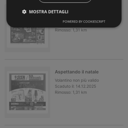
Natale in arrivo
MOSTRA DETTAGLI
Volantino
non più valido
POWERED BY COOKIESCRIPT
Scaduto il:
15.12.2025
Rimosso:
1,31 km
Aspettando il natale
Volantino
non più valido
Scaduto il:
14.12.2025
Rimosso:
1,31 km