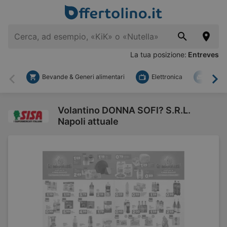
La tua posizione:
Entreves
Bevande & Generi alimentari
Elettronica
Fai d
Indietro
Ava
Volantino DONNA SOFI? S.R.L.
Napoli attuale