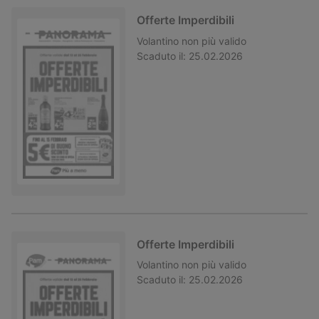
Offerte Imperdibili
Volantino
non più valido
Scaduto il:
25.02.2026
Offerte Imperdibili
Volantino
non più valido
Scaduto il:
25.02.2026