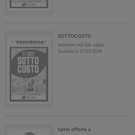
SOTTOCOSTO
Volantino
non più valido
Scaduto il:
07.02.2026
tante offerte a