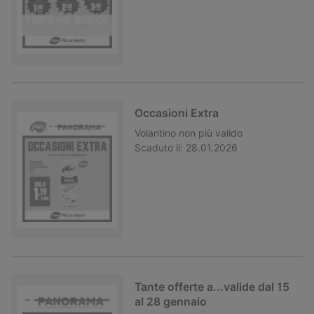
Occasioni Extra
Volantino
non più valido
Scaduto il:
28.01.2026
Tante offerte a...valide dal 15
al 28 gennaio