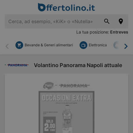
La tua posizione:
Entreves
Bevande & Generi alimentari
Elettronica
Fai d
Indietro
Ava
Volantino Panorama Napoli attuale