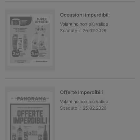
Occasioni imperdibili
Volantino
non più valido
Scaduto il:
25.02.2026
Offerte Imperdibili
Volantino
non più valido
Scaduto il:
25.02.2026