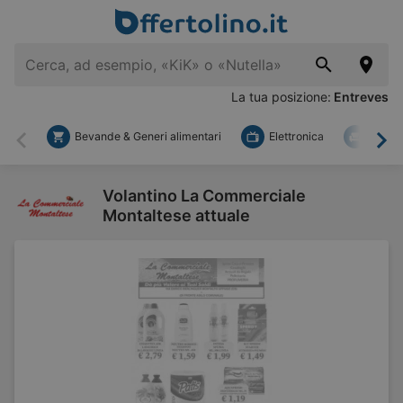
La tua posizione:
Entreves
Bevande & Generi alimentari
Elettronica
Fai d
Indietro
Ava
Volantino La Commerciale
Montaltese attuale