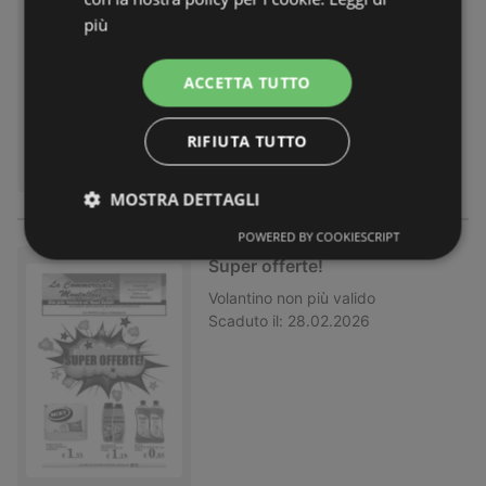
Volantino
non più valido
più
Scaduto il:
31.05.2026
ACCETTA TUTTO
RIFIUTA TUTTO
MOSTRA DETTAGLI
POWERED BY COOKIESCRIPT
Super offerte!
Volantino
non più valido
Scaduto il:
28.02.2026