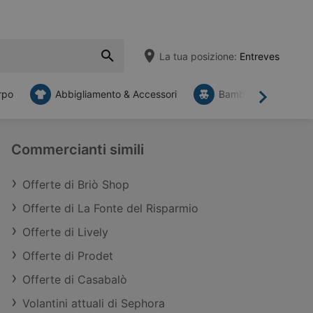
La tua posizione:
Entreves
rpo
Abbigliamento & Accessori
Bambini
Mob
Avanti
Commercianti simili
Offerte di Briò Shop
Offerte di La Fonte del Risparmio
Offerte di Lively
Offerte di Prodet
Offerte di Casabalò
Volantini attuali di Sephora