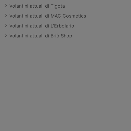
Volantini attuali di Tigota
Volantini attuali di MAC Cosmetics
Volantini attuali di L'Erbolario
Volantini attuali di Briò Shop