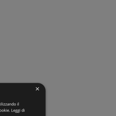
×
ilizzando il
ookie.
Leggi di