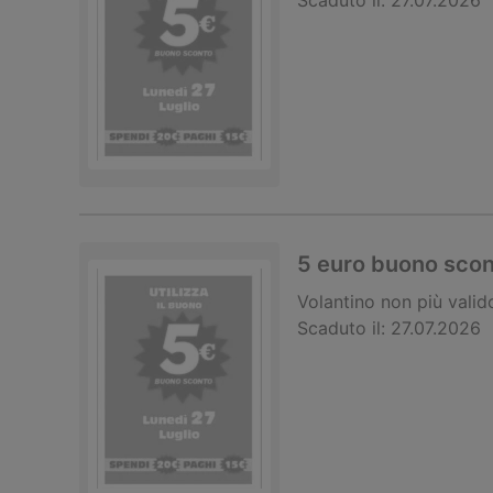
Scaduto il:
27.07.2026
5 euro buono sco
Volantino
non più valid
Scaduto il:
27.07.2026