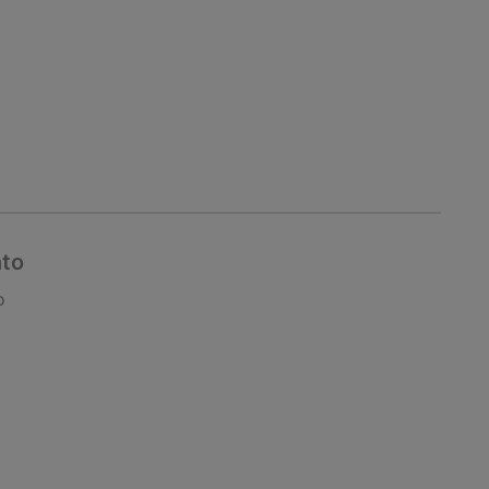
nto
o