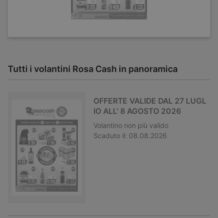
Tutti i volantini Rosa Cash in panoramica
OFFERTE VALIDE DAL 27 LUGL
IO ALL' 8 AGOSTO 2026
Volantino
non più valido
Scaduto il:
08.08.2026