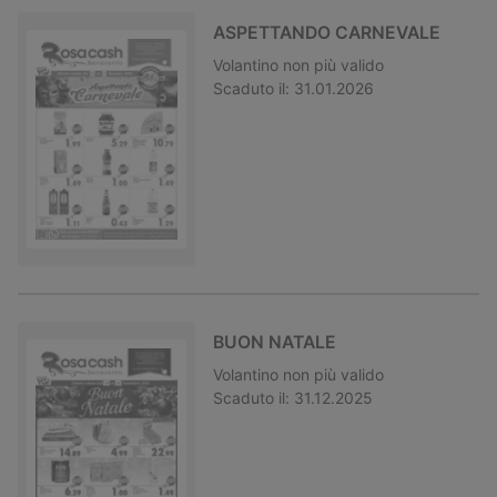
ASPETTANDO CARNEVALE
Volantino
non più valido
Scaduto il:
31.01.2026
BUON NATALE
Volantino
non più valido
Scaduto il:
31.12.2025