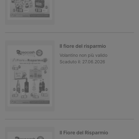
Il fiore del risparmio
Volantino
non più valido
Scaduto il:
27.06.2026
Il Fiore del Risparmio