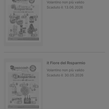
Volantino
non più valido
Scaduto il:
13.06.2026
it Fiore del Rısparmio
Volantino
non più valido
Scaduto il:
30.05.2026