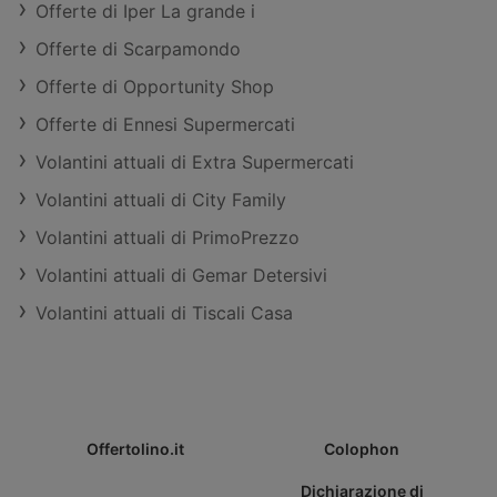
Offerte di Iper La grande i
Offerte di Scarpamondo
Offerte di Opportunity Shop
Offerte di Ennesi Supermercati
Volantini attuali di Extra Supermercati
Volantini attuali di City Family
Volantini attuali di PrimoPrezzo
Volantini attuali di Gemar Detersivi
Volantini attuali di Tiscali Casa
Offertolino.it
Colophon
Dichiarazione di