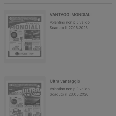
VANTAGGI MONDIALI
Volantino
non più valido
Scaduto il:
27.06.2026
Ultra vantaggio
Volantino
non più valido
Scaduto il:
23.05.2026