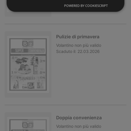
POWERED BY COOKIESCRIPT
Pulizie di primavera
Volantino
non più valido
Scaduto il:
22.03.2026
Doppia convenienza
Volantino
non più valido