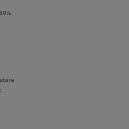
%50%
o
stare
o