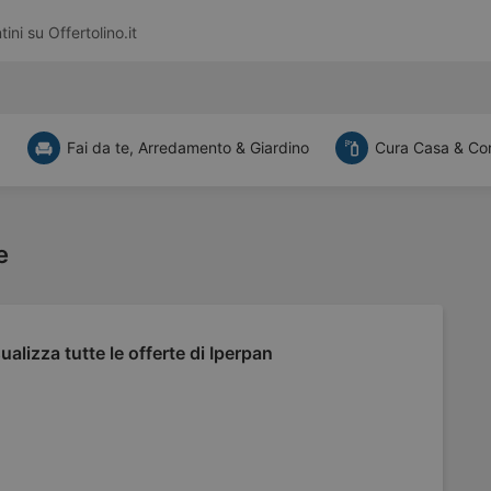
tini su
Offertolino.it
a
Fai da te, Arredamento & Giardino
Cura Casa & Co
e
ualizza tutte le offerte di Iperpan