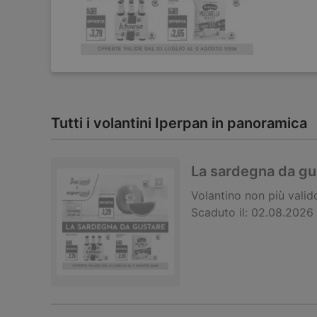
Tutti i volantini Iperpan in panoramica
La sardegna da gu
Volantino
non più valid
Scaduto il:
02.08.2026