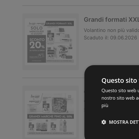
Grandi formati XX
Volantino
non più valid
Scaduto il:
09.06.2026
Questo sito 
Questo sito web ut
Grandi marche fin
nostro sito web ac
Volantino
non più valid
più
Scaduto il:
31.05.2026
MOSTRA DET