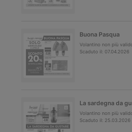
Buona Pasqua
Volantino
non più valid
Scaduto il:
07.04.2026
La sardegna da gu
Volantino
non più valid
Scaduto il:
25.03.2026