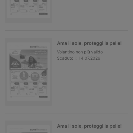
Ama il sole, proteggi la pelle!
Volantino
non più valido
Scaduto il:
14.07.2026
Ama il sole, proteggi la pelle!