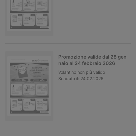
Promozione valide dal 28 gen
naio al 24 febbraio 2026
Volantino
non più valido
Scaduto il:
24.02.2026