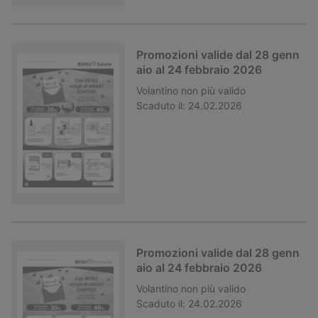
Promozioni valide dal 28 genn
aio al 24 febbraio 2026
Volantino
non più valido
Scaduto il:
24.02.2026
Promozioni valide dal 28 genn
aio al 24 febbraio 2026
Volantino
non più valido
Scaduto il:
24.02.2026