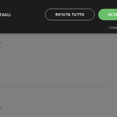
TAGLI
RIFIUTA TUTTO
ACC
POWE
o
o