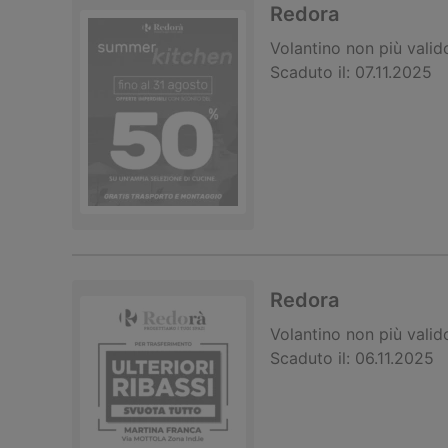
Redora
Volantino
non più valid
Scaduto il:
07.11.2025
Redora
Volantino
non più valid
Scaduto il:
06.11.2025