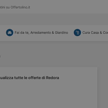
tini su
Offertolino.it
a
Fai da te, Arredamento & Giardino
Cura Casa & Co
e
ualizza tutte le offerte di Redora