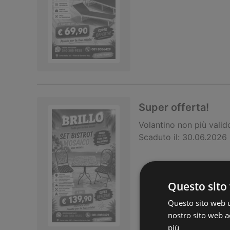
Super offerta!
Volantino
non più valid
Scaduto il:
30.06.2026
Questo sito 
Questo sito web ut
nostro sito web ac
più