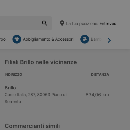
La tua posizione:
Entreves
rpo
Abbigliamento & Accessori
Bambini
Mob
Avanti
Filiali Brillo nelle vicinanze
INDIRIZZO
DISTANZA
Brillo
834,06 km
Corso Italia, 287, 80063 Piano di
Sorrento
Commercianti simili