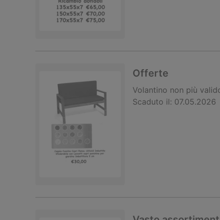
Offerte
Volantino
non più valid
Scaduto il:
07.05.2026
Vasto assortimen