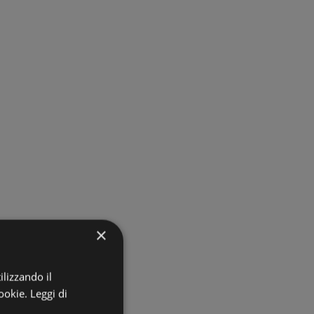
×
ilizzando il
ookie.
Leggi di