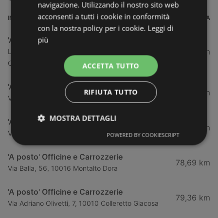
navigazione. Utilizzando il nostro sito web
acconsenti a tutti i cookie in conformità
INDIRIZZO
DISTANZA
con la nostra policy per i cookie.
Leggi di
più
'A posto' Officine e Carrozzerie
31,99 km
Localita' Grand-Chemin, 98, 11020 Saint
Christophe
ACCETTA TUTTO
'A posto' Officine e Carrozzerie
RIFIUTA TUTTO
76,07 km
Via Salassa, 4, 10080 San Ponso
MOSTRA DETTAGLI
'A posto' Officine e Carrozzerie
76,08 km
Via Regione Priorale, 32, 10059 Susa
POWERED BY COOKIESCRIPT
'A posto' Officine e Carrozzerie
78,69 km
Via Balla, 56, 10016 Montalto Dora
'A posto' Officine e Carrozzerie
79,36 km
Via Adriano Olivetti, 7, 10010 Colleretto Giacosa