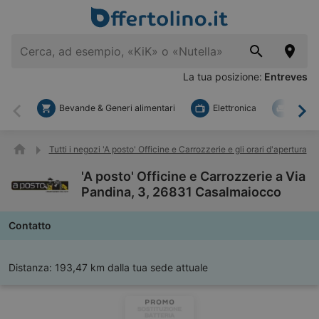
La tua posizione:
Entreves
Bevande & Generi alimentari
Elettronica
Fai d
Indietro
Ava
Tutti i negozi 'A posto' Officine e Carrozzerie e gli orari d'apertura
'A posto' Officine e Carrozzerie a Via
Pandina, 3, 26831 Casalmaiocco
Contatto
Distanza:
193,47 km dalla tua sede attuale