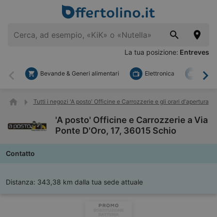
La tua posizione:
Entreves
Bevande & Generi alimentari
Elettronica
Fai d
Indietro
Ava
Tutti i negozi 'A posto' Officine e Carrozzerie e gli orari d'apertura
'A posto' Officine e Carrozzerie a Via
Ponte D'Oro, 17, 36015 Schio
Contatto
Distanza:
343,38 km dalla tua sede attuale