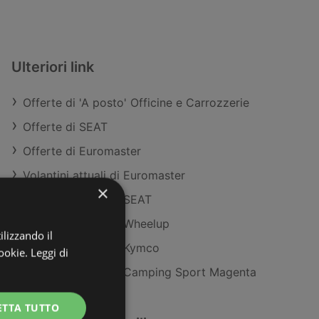
Ulteriori link
Offerte di 'A posto' Officine e Carrozzerie
Offerte di SEAT
Offerte di Euromaster
Volantini attuali di Euromaster
×
Volantini attuali di SEAT
Volantini attuali di Wheelup
ilizzando il
Volantini attuali di Kymco
ookie.
Leggi di
Volantini attuali di Camping Sport Magenta
ETTA TUTTO