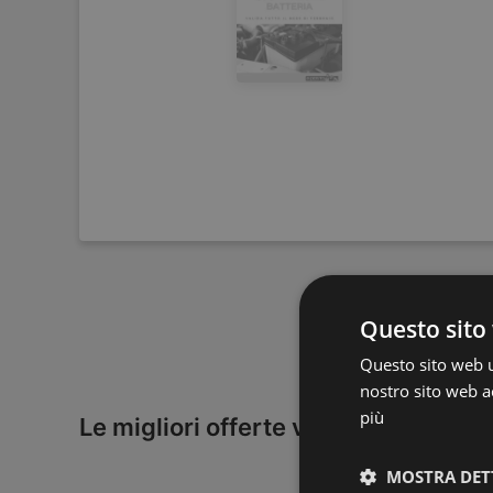
Questo sito 
Questo sito web ut
nostro sito web ac
più
Le migliori offerte vicino a te
MOSTRA DET