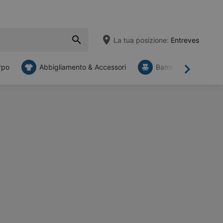
La tua posizione:
Entreves
rpo
Abbigliamento & Accessori
Bambini
Mob
Avanti