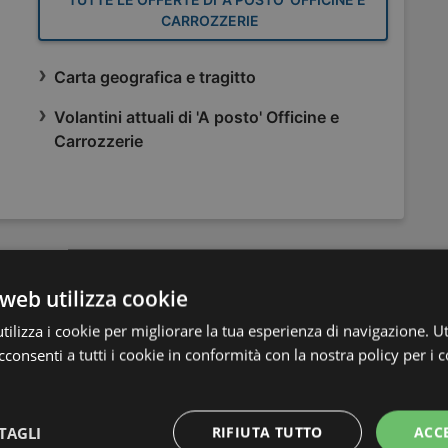
CARROZZERIE
Carta geografica e tragitto
Volantini attuali di 'A posto' Officine e
Carrozzerie
web utilizza cookie
ilizza i cookie per migliorare la tua esperienza di navigazione. Ut
consenti a tutti i cookie in conformità con la nostra policy per i c
Chiedi al gufo!
TAGLI
RIFIUTA TUTTO
ACC