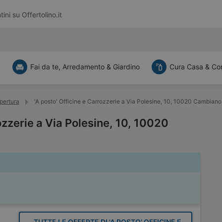
tini su
Offertolino.it
a
Fai da te, Arredamento & Giardino
Cura Casa & Co
apertura
'A posto' Officine e Carrozzerie a Via Polesine, 10, 10020 Cambiano
ozzerie a Via Polesine, 10, 10020
TUTTE LE OFFERTE DI 'A POSTO' OFFICINE E