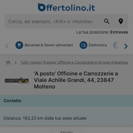
La tua posizione:
Entreves
Bevande & Generi alimentari
Elettronica
Fai d
Indietro
Ava
Tutti i negozi 'A posto' Officine e Carrozzerie e gli orari d'apertura
'A posto' Officine e Carrozzerie a
Viale Achille Grandi, 44, 23847
Molteno
Contatto
Distanza:
182,23 km dalla tua sede attuale