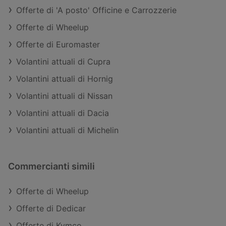
Offerte di 'A posto' Officine e Carrozzerie
Offerte di Wheelup
Offerte di Euromaster
Volantini attuali di Cupra
Volantini attuali di Hornig
Volantini attuali di Nissan
Volantini attuali di Dacia
Volantini attuali di Michelin
Commercianti simili
Offerte di Wheelup
Offerte di Dedicar
Offerte di Kymco