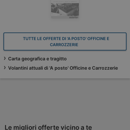
TUTTE LE OFFERTE DI 'A POSTO' OFFICINE E
CARROZZERIE
Carta geografica e tragitto
Volantini attuali di 'A posto' Officine e Carrozzerie
Le migliori offerte vicino a te